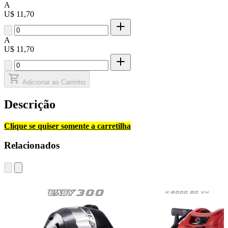
A
U$ 11,70
A
U$ 11,70
Adicionar ao Carrinho
Descrição
Clique se quiser somente a carretilha
Relacionados