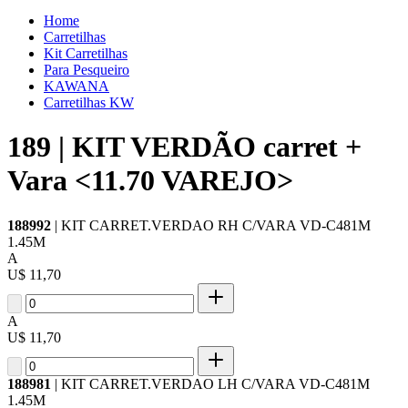
Home
Carretilhas
Kit Carretilhas
Para Pesqueiro
KAWANA
Carretilhas KW
189 | KIT VERDÃO carret +
Vara <11.70 VAREJO>
188992
| KIT CARRET.VERDAO RH C/VARA VD-C481M
1.45M
A
U$ 11,70
A
U$ 11,70
188981
| KIT CARRET.VERDAO LH C/VARA VD-C481M
1.45M