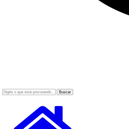
Buscar