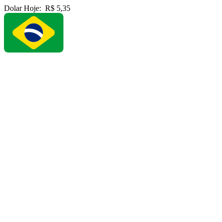
Dolar Hoje:
R$ 5,35