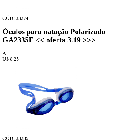
CÓD: 33274
Óculos para natação Polarizado
GA2335E << oferta 3.19 >>>
A
U$ 8,25
CÓD: 33285