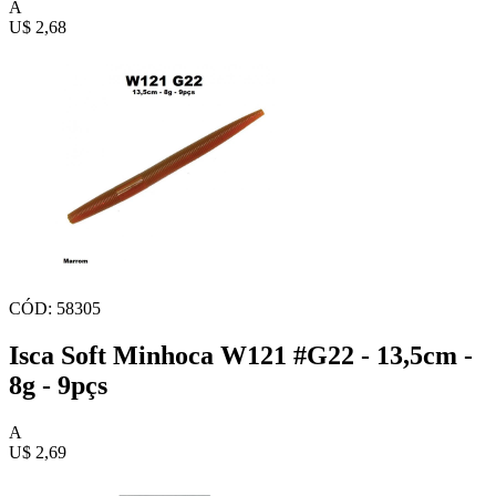
A
U$ 2,68
CÓD: 58305
Isca Soft Minhoca W121 #G22 - 13,5cm -
8g - 9pçs
A
U$ 2,69