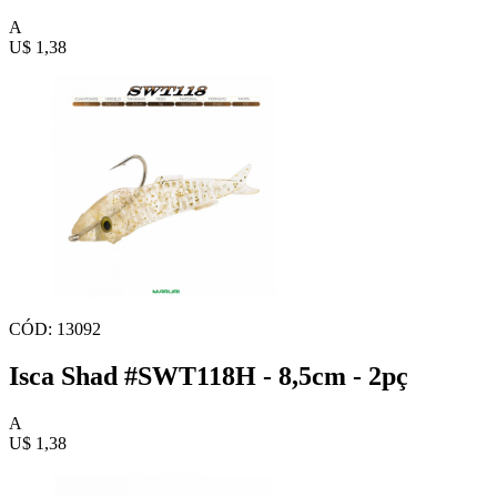
A
U$ 1,38
CÓD: 13092
Isca Shad #SWT118H - 8,5cm - 2pç
A
U$ 1,38