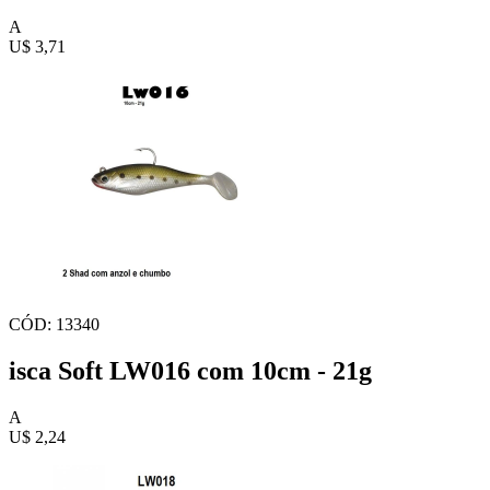
A
U$ 3,71
CÓD: 13340
isca Soft LW016 com 10cm - 21g
A
U$ 2,24