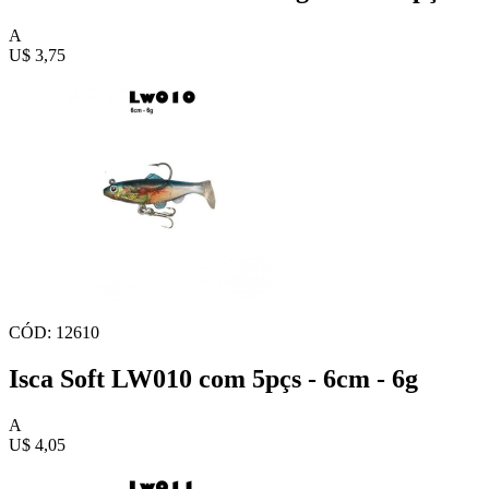
A
U$ 3,75
CÓD: 12610
Isca Soft LW010 com 5pçs - 6cm - 6g
A
U$ 4,05