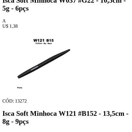
Isca Soft Minhoca W037 #G22 - 10,5cm -
5g - 6pçs
A
U$ 1,38
CÓD: 13272
Isca Soft Minhoca W121 #B152 - 13,5cm -
8g - 9pçs