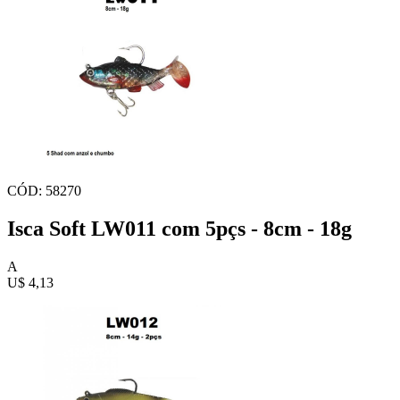
CÓD: 58270
Isca Soft LW011 com 5pçs - 8cm - 18g
A
U$ 4,13