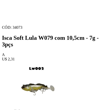
CÓD: 34073
Isca Soft Lula W079 com 10,5cm - 7g -
3pçs
A
U$ 2,31