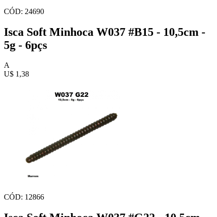
CÓD: 24690
Isca Soft Minhoca W037 #B15 - 10,5cm -
5g - 6pçs
A
U$ 1,38
CÓD: 12866