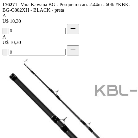
176271
| Vara Kawana BG - Pesqueiro carr. 2.44m - 60lb #KBK-
BG-C802XH - BLACK - preta
A
U$ 10,30
A
U$ 10,30