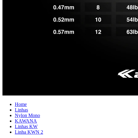
Home
Linhas
Nylon Mono
KAWANA
Linhas KW
Linha KWN 2