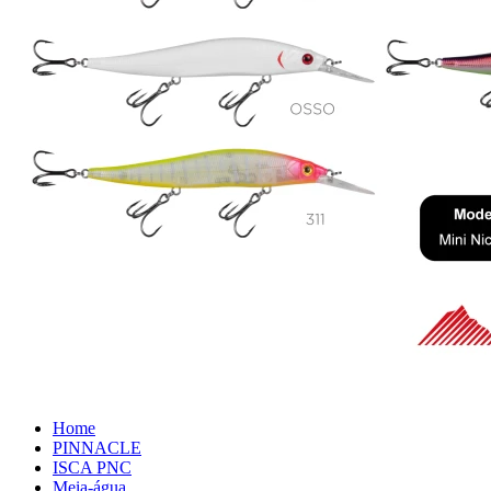
Home
PINNACLE
ISCA PNC
Meia-água