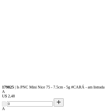
179825
| Is PNC Mini Nice 75 - 7.5cm - 5g #CARÁ - am listrada
A
U$ 2,48
A