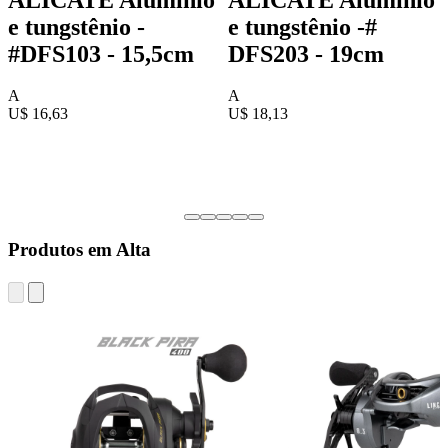
e tungstênio -
e tungstênio -#
#DFS103 - 15,5cm
DFS203 - 19cm
A
A
U$ 16,63
U$ 18,13
Produtos em Alta