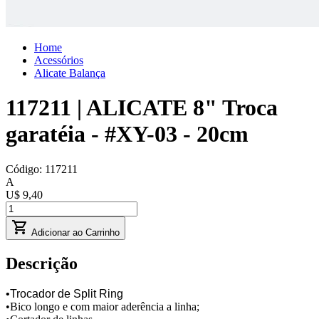
Home
Acessórios
Alicate Balança
117211 | ALICATE 8" Troca
garatéia - #XY-03 - 20cm
Código:
117211
A
U$ 9,40
Adicionar ao Carrinho
Descrição
•Trocador de Split Ring
•Bico longo e com maior aderência a linha;